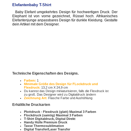
Elefantenbaby T-Shirt
Baby Elefant umgekehrtes Design für hochwertigen Druck. Der
Elephant ist von vorne gezeichnet, Rüssel hoch. Afrikanisches
Elefantenjunge anpassbares Design für dunkle Kleidung. Gestalte
dein Artikel mit dem Designer.
Technische Eigenschaften des Designs.
Farben:
1
Minimale Größe des Design für FLockdruck und
Flexdruck:
13,2 cm X 24,9 cm
Du kannst das Design miniaturisieren, falls die Flexdruck ist
zu groß. Das Designer wird zu Digitaldruck ändern
Zeichnung Art:
Flasche Farbe und Aushöhlung
Erhältliche Druckarten
Plottdruck - Flexdruck (glatt) Maximal 3 Farben
Flockdruck (samtig) Maximal 3 Farben
T-Shirt Digitaldruck, Digital Direkt
Handy Hülle Premium Druck
Tasse Thermosublimation
Digital Transfer/Laser Transfer