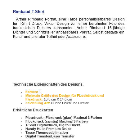
Rimbaud T-Shirt
Arthur Rimbaud Porträt, eine Farbe personalisierbares Design
für T-Shirt Druck. Vektor Design von einer berühmten Foto des
französichen Dichters transponiert. Arthur Rimbaud 16-jährige
Dichter und Schriftsteller anpassbares Porträt. Selbst gestalte ein
Kultur und Literatur T-Shirt oder Accessoire.
Technische Eigenschaften des Designs.
Farben:
1
Minimale Größe des Design für FLockdruck und
Flexdruck:
10,5 cm X 14,6 cm
Zeichnung Art:
Dünne Linien und Pixelart
Erhältliche Druckarten
Plottdruck - Flexdruck (glatt) Maximal 3 Farben
Flockdruck (samtig) Maximal 3 Farben
T-Shirt Digitaldruck, Digital Direkt
Handy Hülle Premium Druck
Tasse Thermosublimation
Digital Transfer/Laser Transfer