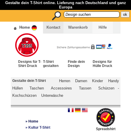
Gestalte dein T-Shirt online. Lieferung nach Deutschland und ganz
Europa
Home
Kontact
Warenkorb
Hilfe
Designs für T-
T-Shirt
Finde dein
Designs für
Shirt Druck
gestalten
Design
Hülle Druck
Gestalte dein T-Shirt
Herren
Damen
Kinder
Handy
Hüllen
Taschen
Accessoires
Tassen
Schürzen -
Kochschürzen
Unterwäsche
»
Home
»
Kultur T-Shirt
Spreadshirt