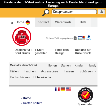
Gestalte dein T-Shirt online. Lieferung nach Deutschland und ganz
Europa
Home
Kontact
Warenkorb
Hilfe
Designs für T-
T-Shirt
Finde dein
Designs für
Shirt Druck
gestalten
Design
Hülle Druck
Gestalte dein T-Shirt
Herren
Damen
Kinder
Handy
Hüllen
Taschen
Accessoires
Tassen
Schürzen -
Kochschürzen
Unterwäsche
»
Home
»
Karten T-Shirt
Spreadshirt